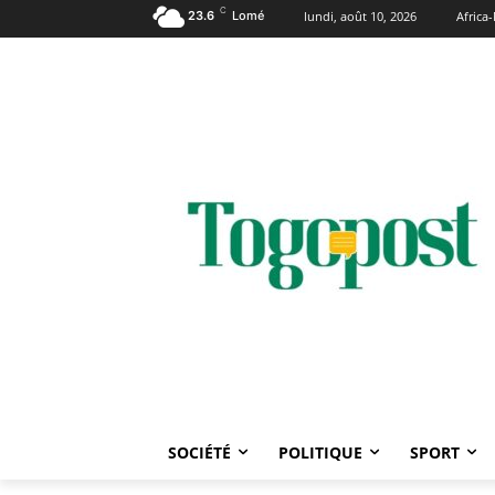
C
23.6
Lomé
lundi, août 10, 2026
Afric
SOCIÉTÉ
POLITIQUE
SPORT