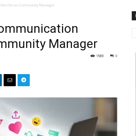
echerche un Community Manager
communication
ommunity Manager
1583
0