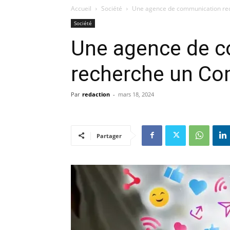
Accueil
Société
Une agence de communication r
Société
Une agence de 
recherche un C
Par
redaction
-
mars 18, 2024
Partager