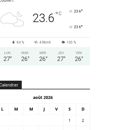
Couvert
°
23.6
°
C
23.6
°
23.6
84 %
4.8kmh
100 %
LUN
MAR
MER
JEU
VEN
27
°
26
°
26
°
27
°
26
°
Calendrier
août 2026
L
M
M
J
V
S
D
1
2