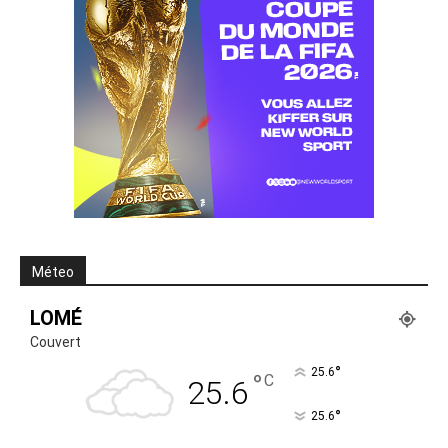
Méteo
LOMÉ
Couvert
°
25.6
°
C
25.6
°
25.6