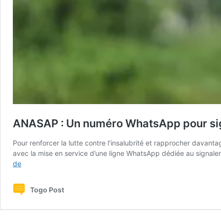
ANASAP : Un numéro WhatsApp pour sign
Pour renforcer la lutte contre l’insalubrité et rapprocher davant
avec la mise en service d’une ligne WhatsApp dédiée au signale
ANASAP
de
:
Un
Togo Post
numéro
WhatsApp
pour