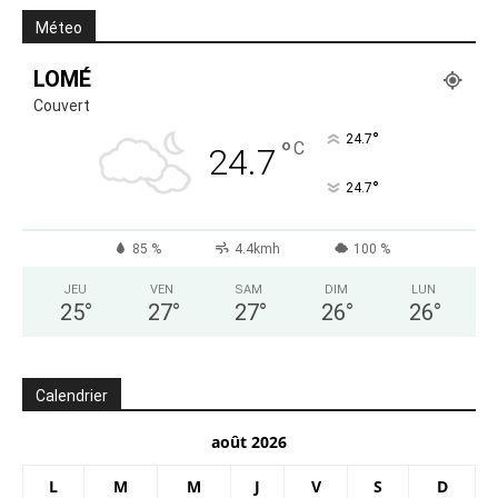
Méteo
LOMÉ
Couvert
°
24.7
°
C
24.7
°
24.7
85 %
4.4kmh
100 %
JEU
VEN
SAM
DIM
LUN
25
°
27
°
27
°
26
°
26
°
Calendrier
août 2026
L
M
M
J
V
S
D