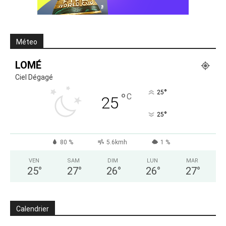
Méteo
LOMÉ
Ciel Dégagé
°
25
°
C
25
°
25
80 %
5.6kmh
1 %
VEN
SAM
DIM
LUN
MAR
25
°
27
°
26
°
26
°
27
°
Calendrier