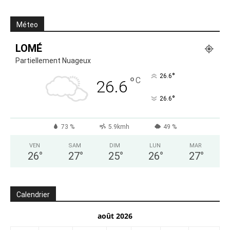
Méteo
LOMÉ
Partiellement Nuageux
°
26.6
°
C
26.6
°
26.6
73 %
5.9kmh
49 %
VEN
SAM
DIM
LUN
MAR
26
°
27
°
25
°
26
°
27
°
Calendrier
août 2026