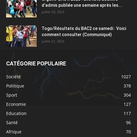
d’admis publiée une semaine après les...
juillet 29, 2023
Togo/Résultats du BAC2 ce samedi : Voici
comment consulter (Communiqué)
juillet 21, 2023
CATÉGORIE POPULAIRE
Société
1027
Politique
378
Sport
304
Economie
127
Education
117
Santé
96
Afrique
70