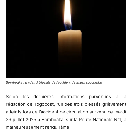
Bomboaka : un des 3 blessés de l'accident de mardi succombe
Selon les dernières informations parvenues à la
rédaction de Togopost, l’un des trois blessés grièvement
atteints lors de l’accident de circulation survenu ce mardi
29 juillet 2025 à Bomboaka, sur la Route Nationale N°1, a
malheureusement rendu l’âme.