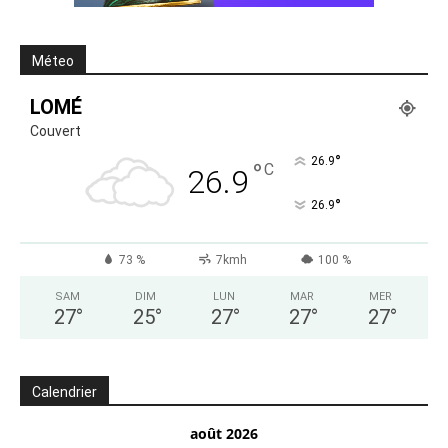
Méteo
LOMÉ
Couvert
°
26.9
°
C
26.9
°
26.9
73 %
7kmh
100 %
SAM
DIM
LUN
MAR
MER
27
°
25
°
27
°
27
°
27
°
Calendrier
août 2026