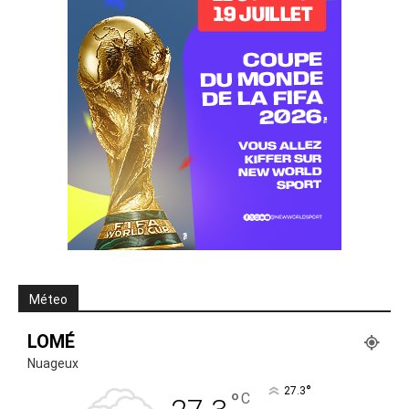
Méteo
LOMÉ
Nuageux
°
27.3
°
C