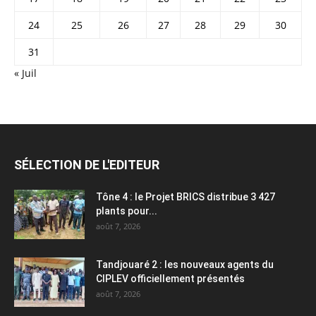
24
25
26
27
28
29
30
31
« Juil
SÉLECTION DE L'EDITEUR
Tône 4 : le Projet BRICS distribue 3 427
plants pour...
août 7, 2026
Tandjouaré 2 : les nouveaux agents du
CIPLEV officiellement présentés
août 7, 2026