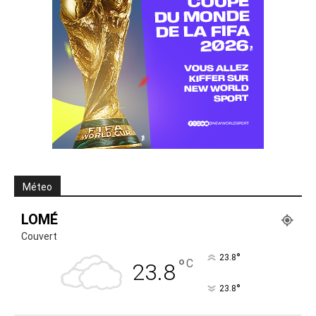
Méteo
LOMÉ
Couvert
°
23.8
°
C
23.8
°
23.8