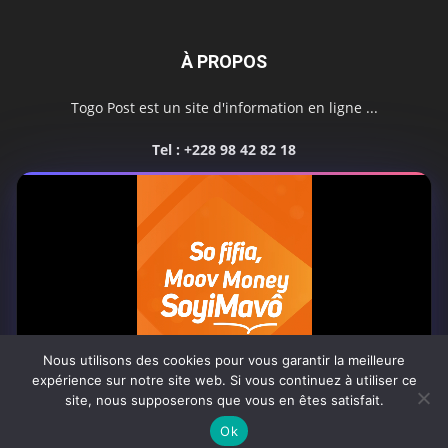
À PROPOS
Togo Post est un site d'information en ligne ...
Tel : +228 98 42 82 18
Contactez-nous:
contact@togopost.tg
SUIVEZ NOUS
Nous utilisons des cookies pour vous garantir la meilleure
expérience sur notre site web. Si vous continuez à utiliser ce
site, nous supposerons que vous en êtes satisfait.
Africa-Newsroom
Contact
Activités du site
0:07
Ok
© Copyright 2025 Togo Post | Tous droits réservés