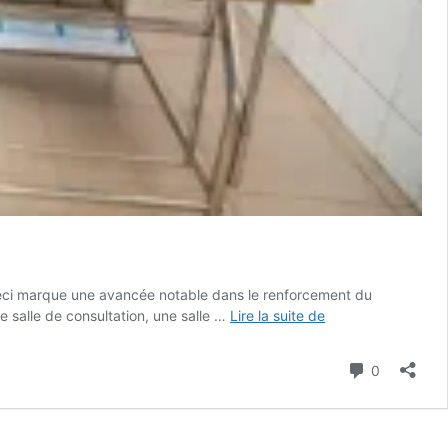
. Ceci marque une avancée notable dans le renforcement du
Doufelgou
 salle de consultation, une salle …
Lire la suite de
:
cinq
Commenta
0
nouvelles
unités
de
soins,