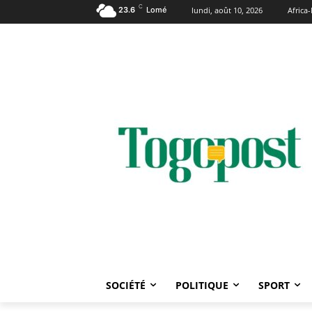
C
23.6
Lomé
lundi, août 10, 2026
Afric
SOCIÉTÉ
POLITIQUE
SPORT