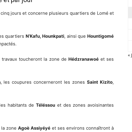
 cinq jours et concerne plusieurs quartiers de Lomé et
les quartiers
N’Kafu, Hounkpati
, ainsi que
Hountigomé
mpactés.
« 
s travaux toucheront la zone de
Hédzranawoé
et ses
h
, les coupures concerneront les zones
Saint Kizito
,
 les habitants de
Téléssou
et des zones avoisinantes
, la zone
Agoè Assiyéyé
et ses environs connaîtront à