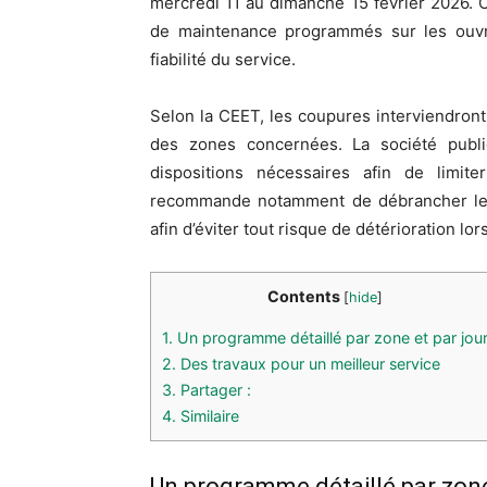
mercredi 11 au dimanche 15 février 2026. C
de maintenance programmés sur les ouvrag
fiabilité du service.
Selon la CEET, les coupures interviendront
des zones concernées. La société publi
dispositions nécessaires afin de limite
recommande notamment de débrancher les 
afin d’éviter tout risque de détérioration lo
Contents
[
hide
]
1.
Un programme détaillé par zone et par jou
2.
Des travaux pour un meilleur service
3.
Partager :
4.
Similaire
Un programme détaillé par zone