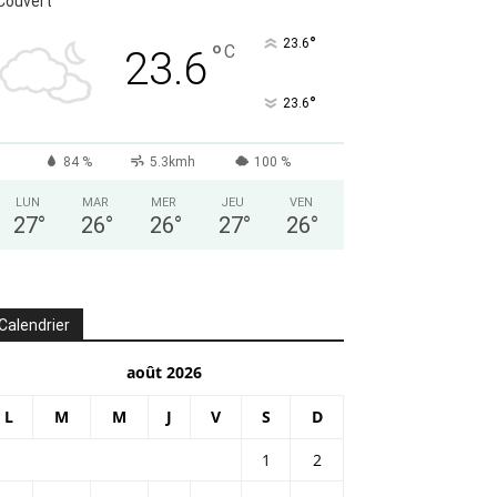
Couvert
°
23.6
°
C
23.6
°
23.6
84 %
5.3kmh
100 %
LUN
MAR
MER
JEU
VEN
27
°
26
°
26
°
27
°
26
°
Calendrier
août 2026
L
M
M
J
V
S
D
1
2