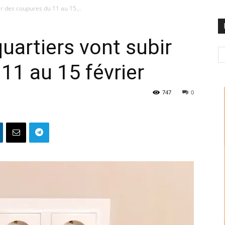
bir des coupures du 11 au 15...
quartiers vont subir
11 au 15 février
747
0