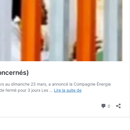
concernés)
9 mars au dimanche 23 mars, a annoncé la Compagnie Énergie
Electricité
ade fermé pour 3 jours Les …
Lire la suite de
:
Des
Commenta
0
coupures
s’annoncent
à
partir