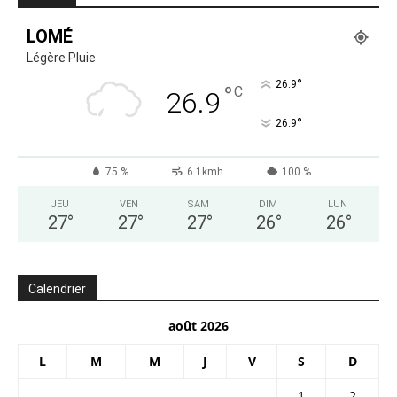
LOMÉ
Légère Pluie
°
26.9
°
C
26.9
°
26.9
75 %
6.1kmh
100 %
JEU
VEN
SAM
DIM
LUN
27
°
27
°
27
°
26
°
26
°
Calendrier
août 2026
L
M
M
J
V
S
D
1
2