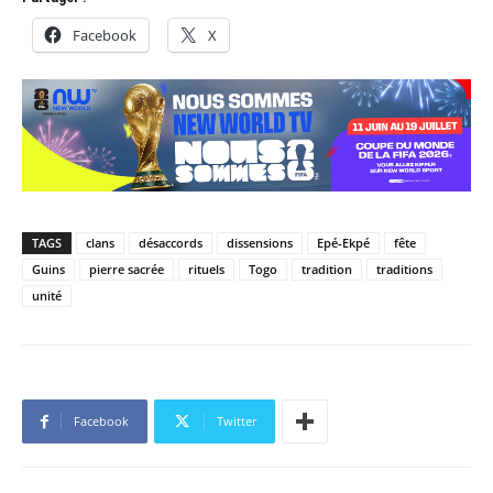
Facebook
X
TAGS
clans
désaccords
dissensions
Epé-Ekpé
fête
Guins
pierre sacrée
rituels
Togo
tradition
traditions
unité
Facebook
Twitter