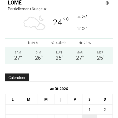
LOMÉ
Partiellement Nuageux
°
24
°
C
24
°
24
89 %
4.4kmh
28 %
SAM
DIM
LUN
MAR
MER
27
°
26
°
25
°
27
°
25
°
Calendrier
août 2026
L
M
M
J
V
S
D
1
2