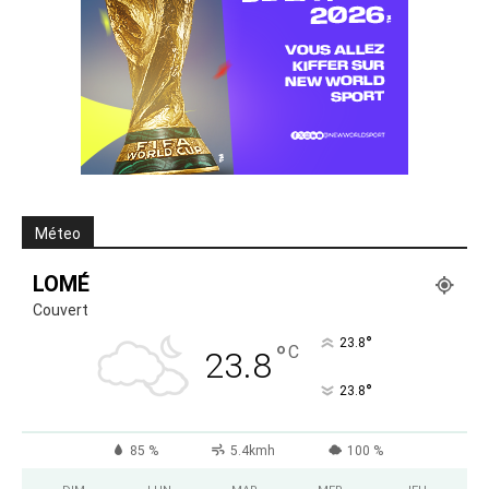
Méteo
LOMÉ
Couvert
°
23.8
°
C
23.8
°
23.8
85 %
5.4kmh
100 %