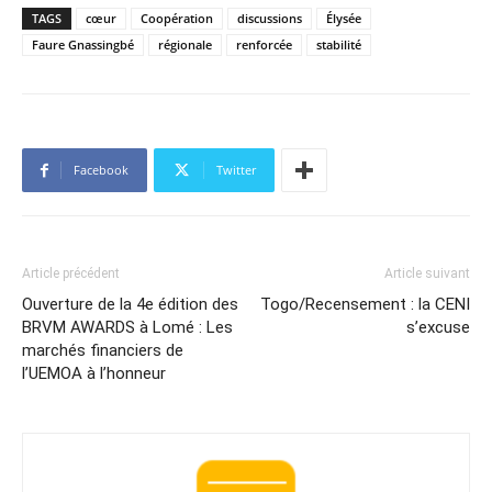
TAGS
cœur
Coopération
discussions
Élysée
Faure Gnassingbé
régionale
renforcée
stabilité
Facebook
Twitter
Article précédent
Article suivant
Ouverture de la 4e édition des
Togo/Recensement : la CENI
BRVM AWARDS à Lomé : Les
s’excuse
marchés financiers de
l’UEMOA à l’honneur