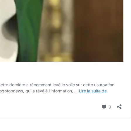
te dernière a récemment levé le voile sur cette usurpation
Togo
Togotopnews, qui a révélé l’information, …
Lire la suite de
:
un
Commenta
0
faux
Prêtre
célèbre
la