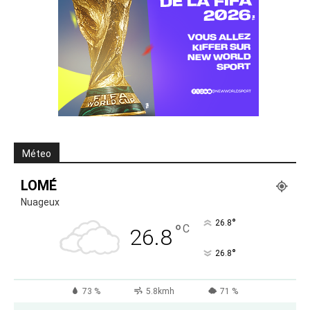
Méteo
LOMÉ
Nuageux
°
26.8
°
C
26.8
°
26.8
73 %
5.8kmh
71 %