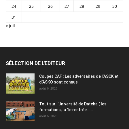
24
25
26
27
28
29
30
31
« Juil
SÉLECTION DE L'EDITEUR
Coupes CAF : Les adversaires de l’ASCK et
d’ASKO sont connus
août 6, 2026
Tout sur l’Université de Datcha ( les
formations, la 1e rentrée…...
août 6, 2026