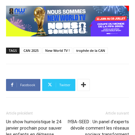
TAGS
CAN 2025
New World TV !
trophée de la CAN
Facebook
Twitter
Article précédent
Article suivant
Un show humoristique le 24
IYBA-SEED : Un panel d’experts
janvier prochain pour sauver
dévoile comment les réseaux
les enfants en détresse
sociaux transforment