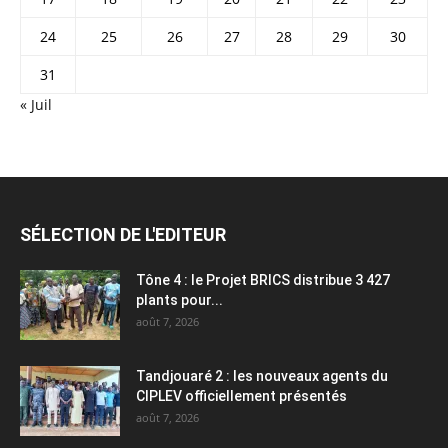
24
25
26
27
28
29
30
31
« Juil
SÉLECTION DE L'EDITEUR
Tône 4 : le Projet BRICS distribue 3 427
plants pour...
août 7, 2026
Tandjouaré 2 : les nouveaux agents du
CIPLEV officiellement présentés
août 7, 2026