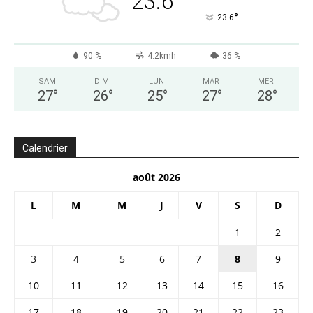
23.6
°
23.6
90 %
4.2kmh
36 %
SAM
DIM
LUN
MAR
MER
27
°
26
°
25
°
27
°
28
°
Calendrier
août 2026
L
M
M
J
V
S
D
1
2
3
4
5
6
7
8
9
10
11
12
13
14
15
16
17
18
19
20
21
22
23