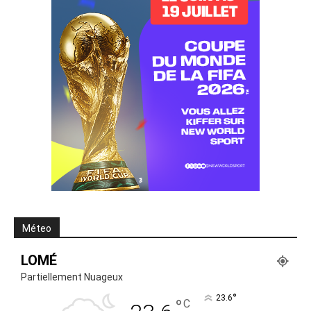
Méteo
LOMÉ
Partiellement Nuageux
°
23.6
°
C