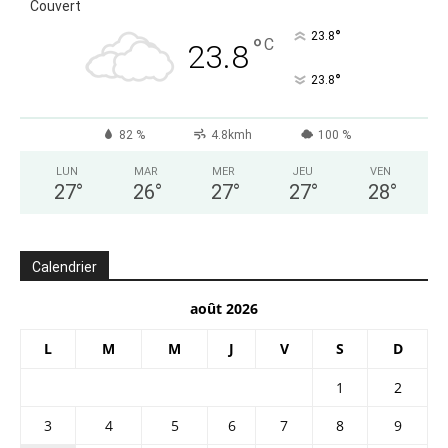
Couvert
°
23.8
°
C
23.8
°
23.8
82 %
4.8kmh
100 %
LUN
MAR
MER
JEU
VEN
27
°
26
°
27
°
27
°
28
°
Calendrier
août 2026
L
M
M
J
V
S
D
1
2
3
4
5
6
7
8
9