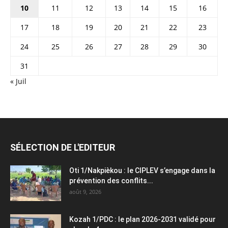
10
11
12
13
14
15
16
17
18
19
20
21
22
23
24
25
26
27
28
29
30
31
« Juil
SÉLECTION DE L'EDITEUR
Oti 1/Nakpièkou : le CIPLEV s’engage dans la
prévention des conflits...
août 9, 2026
Kozah 1/PDC : le plan 2026-2031 validé pour