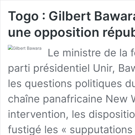
Togo : Gilbert Bawar
une opposition répu
Le ministre de la 
parti présidentiel Unir, B
les questions politiques du
chaîne panafricaine New W
intervention, les dispositi
fustigé les « supputations 