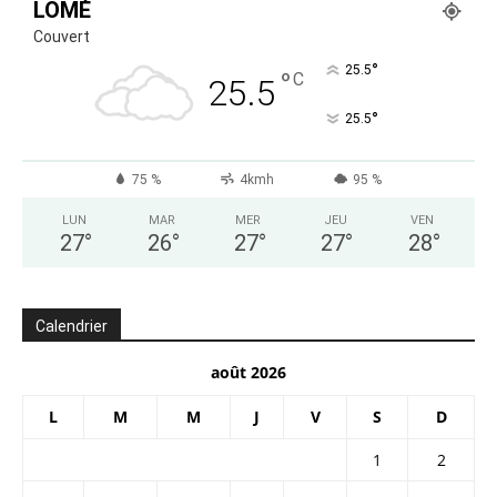
LOMÉ
Couvert
°
25.5
°
C
25.5
°
25.5
75 %
4kmh
95 %
LUN
MAR
MER
JEU
VEN
27
°
26
°
27
°
27
°
28
°
Calendrier
août 2026
L
M
M
J
V
S
D
1
2