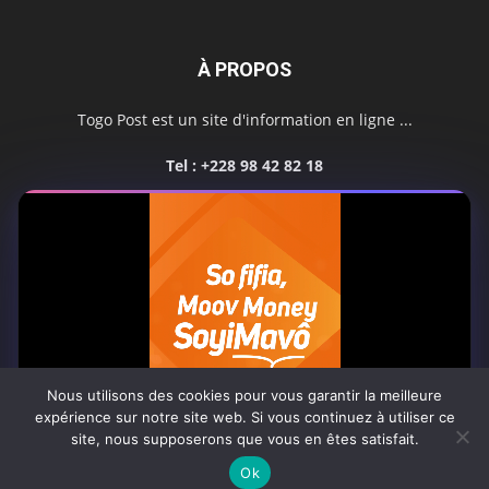
À PROPOS
Togo Post est un site d'information en ligne ...
Tel : +228 98 42 82 18
Contactez-nous:
contact@togopost.tg
SUIVEZ NOUS
Nous utilisons des cookies pour vous garantir la meilleure
expérience sur notre site web. Si vous continuez à utiliser ce
site, nous supposerons que vous en êtes satisfait.
Africa-Newsroom
Contact
Activités du site
0:08
Ok
© Copyright 2025 Togo Post | Tous droits réservés