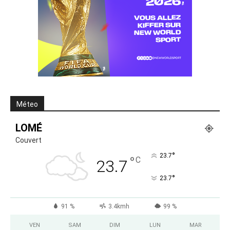
Méteo
LOMÉ
Couvert
°
23.7
°
C
23.7
°
23.7
91 %
3.4kmh
99 %
VEN
SAM
DIM
LUN
MAR