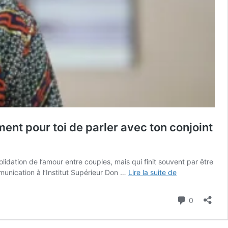
ent pour toi de parler avec ton conjoint
idation de l’amour entre couples, mais qui finit souvent par être
[Interview]
nication à l’Institut Supérieur Don …
Lire la suite de
14
février
Commenta
0
/
Frère
Marc-