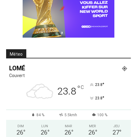
Méteo
LOMÉ
Couvert
°
23.8
°
C
23.8
°
23.8
84 %
5.5kmh
100 %
DIM
LUN
MAR
MER
JEU
26
°
26
°
26
°
26
°
27
°