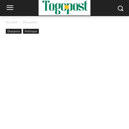
Accueil
Diaspora
Diaspora
Politique