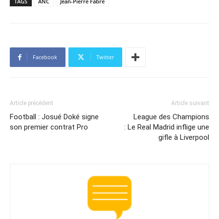
TAGS
ANC
Jean-Pierre Fabre
Facebook
Twitter
Article précédent
Article suivant
Football : Josué Doké signe
League des Champions
son premier contrat Pro
: Le Real Madrid inflige une
gifle à Liverpool