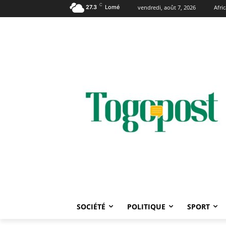
C
27.3
Lomé
vendredi, août 7, 2026
Afri
SOCIÉTÉ
POLITIQUE
SPORT