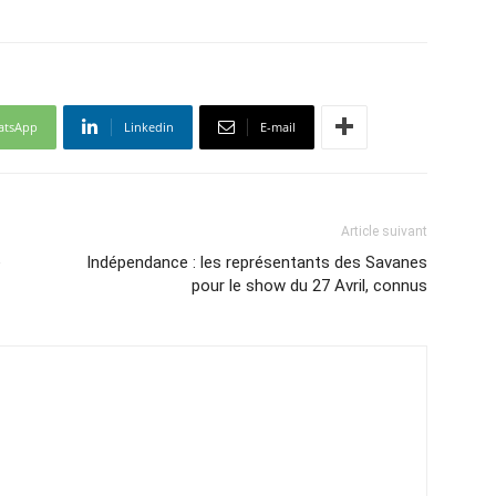
atsApp
Linkedin
E-mail
Article suivant
é
Indépendance : les représentants des Savanes
pour le show du 27 Avril, connus