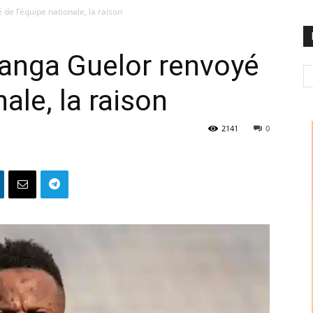
de l’équipe nationale, la raison
Kanga Guelor renvoyé
ale, la raison
2141
0