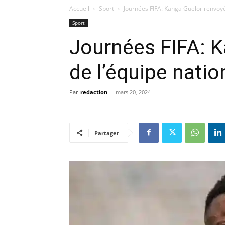
Accueil
Sport
Journées FIFA: Kanga Guelor renvoyé 
Sport
Journées FIFA: 
de l’équipe nation
Par
redaction
-
mars 20, 2024
Partager