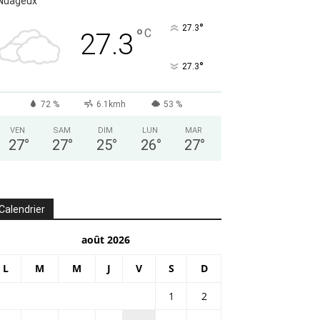
Nuageux
°
27.3
°
C
27.3
°
27.3
72 %
6.1kmh
53 %
VEN
SAM
DIM
LUN
MAR
27
°
27
°
25
°
26
°
27
°
Calendrier
août 2026
L
M
M
J
V
S
D
1
2