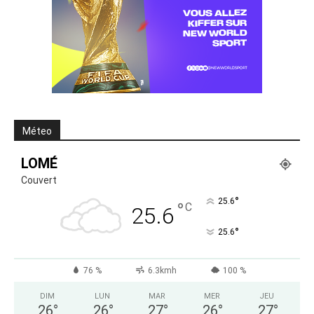
Méteo
LOMÉ
Couvert
°
25.6
°
C
25.6
°
25.6
76 %
6.3kmh
100 %
DIM
LUN
MAR
MER
JEU
26
°
26
°
27
°
26
°
27
°