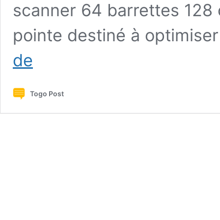
scanner 64 barrettes 128
pointe destiné à optimise
Le
de
CHR
Lomé-
Commune
Togo Post
se
dote
d’un
scanner
de
dernière
génération