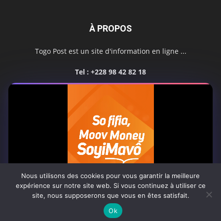
À PROPOS
Togo Post est un site d'information en ligne ...
Tel : +228 98 42 82 18
Contactez-nous:
contact@togopost.tg
SUIVEZ NOUS
Nous utilisons des cookies pour vous garantir la meilleure
expérience sur notre site web. Si vous continuez à utiliser ce
site, nous supposerons que vous en êtes satisfait.
Africa-Newsroom
Contact
Activités du site
0:00
Ok
© Copyright 2025 Togo Post | Tous droits réservés