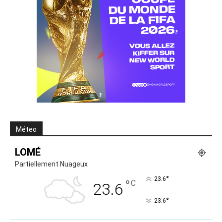
Méteo
LOMÉ
Partiellement Nuageux
°
23.6
°
C
23.6
°
23.6