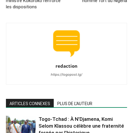
ministre Kokoroko renforce
homme fort du Nigeria
les dispositions
redaction
https://togopost.tg/
ARTICLES CONNEXES
PLUS DE L'AUTEUR
Togo-Tchad : À N’Djamena, Komi
Selom Klassou célèbre une fraternité
forgée par l’historique