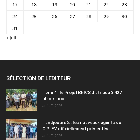
17
18
19
20
21
22
23
24
25
26
27
28
29
30
31
« Juil
SÉLECTION DE L'EDITEUR
Tône 4 : le Projet BRICS distribue 3 427
plants pour...
août 7, 2026
Tandjouaré 2 : les nouveaux agents du
CIPLEV officiellement présentés
août 7, 2026