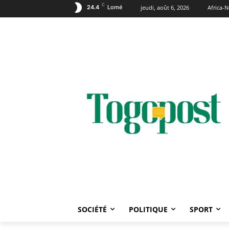
C
24.4
Lomé
jeudi, août 6, 2026
Africa-
SOCIÉTÉ
POLITIQUE
SPORT