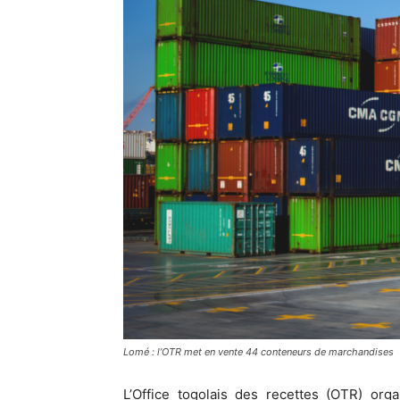
Lomé : l’OTR met en vente 44 conteneurs de marchandises
L’Office togolais des recettes (OTR) org