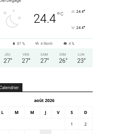
Ciel Dégagé
°
24.4
°
C
24.4
°
24.4
87 %
4.9kmh
4 %
JEU
VEN
SAM
DIM
LUN
27
°
27
°
27
°
26
°
23
°
Calendrier
août 2026
L
M
M
J
V
S
D
1
2