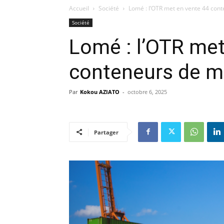
Accueil
Société
Lomé : l’OTR met en vente 44 con
Société
Lomé : l’OTR met
conteneurs de m
Par
Kokou AZIATO
-
octobre 6, 2025
Partager