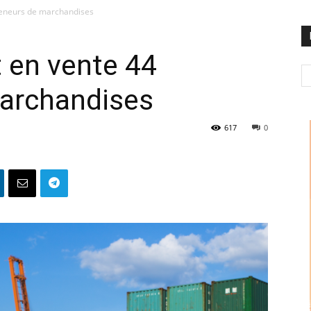
teneurs de marchandises
 en vente 44
archandises
617
0