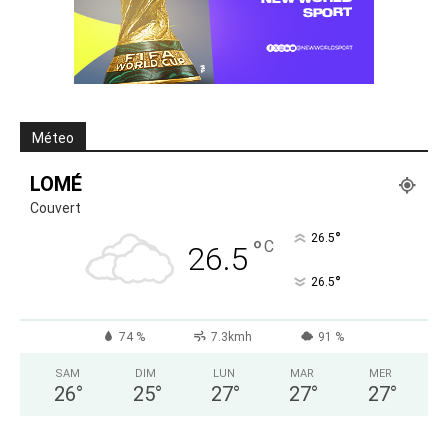
Méteo
LOMÉ
Couvert
°
26.5
°
C
26.5
°
26.5
74 %
7.3kmh
91 %
SAM
DIM
LUN
MAR
MER
26
°
25
°
27
°
27
°
27
°