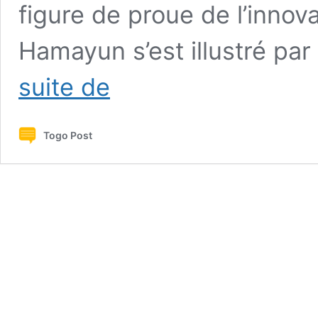
figure de proue de l’innov
Hamayun s’est illustré p
Mansoor
suite de
Hamayun,
nouveau
conseiller
Togo Post
de
Faure
Gnassingbé