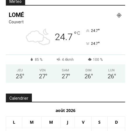
Méteo
LOMÉ
Couvert
°
24.7
°
C
24.7
°
24.7
85 %
4.4kmh
100 %
JEU
VEN
SAM
DIM
LUN
25
°
27
°
27
°
26
°
26
°
Calendrier
août 2026
L
M
M
J
V
S
D