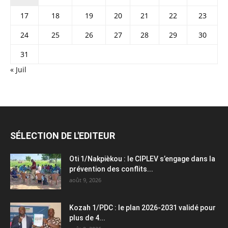
17
18
19
20
21
22
23
24
25
26
27
28
29
30
31
« Juil
SÉLECTION DE L'EDITEUR
Oti 1/Nakpièkou : le CIPLEV s’engage dans la
prévention des conflits...
août 9, 2026
Kozah 1/PDC : le plan 2026-2031 validé pour
plus de 4...