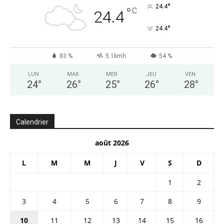
°
24.4
°
C
24.4
°
24.4
83 %
5.1kmh
54 %
LUN
MAR
MER
JEU
VEN
24
°
26
°
25
°
26
°
28
°
Calendrier
août 2026
L
M
M
J
V
S
D
1
2
3
4
5
6
7
8
9
10
11
12
13
14
15
16