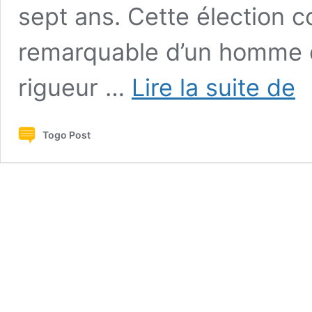
sept ans. Cette élection c
remarquable d’un homme d
OH
rigueur …
Lire la suite de
:
Le
mag
Togo Post
tog
Oliv
Yao
Sro
rejo
la
Cou
Co
de
Jus
et
d’A