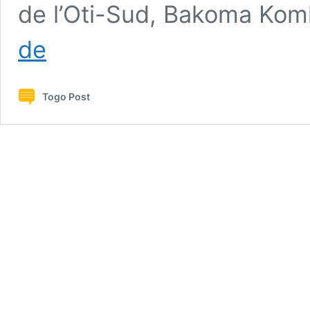
de l’Oti-Sud, Bakoma Kom
Oti-
de
Sud
1
:
Togo Post
‘’Nagandi’’,
nouvelle
fête
du
village
de
Nassika
(Edition
1)