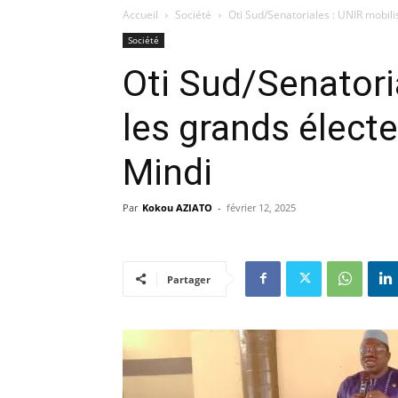
Accueil
Société
Oti Sud/Senatoriales : UNIR mobil
Société
Oti Sud/Senatori
les grands élec
Mindi
Par
Kokou AZIATO
-
février 12, 2025
Partager