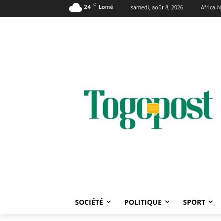
C
24
Lomé
samedi, août 8, 2026
Africa
SOCIÉTÉ
POLITIQUE
SPORT