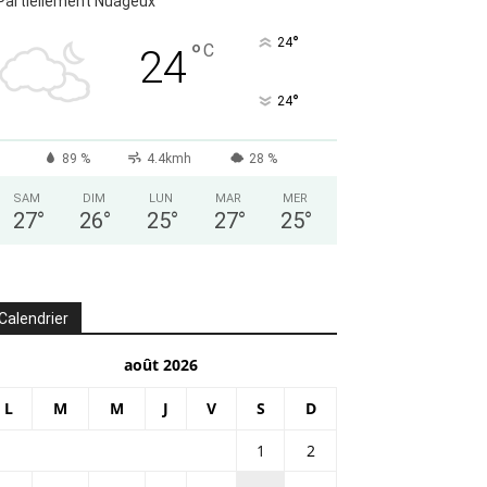
Partiellement Nuageux
°
24
°
C
24
°
24
89 %
4.4kmh
28 %
SAM
DIM
LUN
MAR
MER
27
°
26
°
25
°
27
°
25
°
Calendrier
août 2026
L
M
M
J
V
S
D
1
2