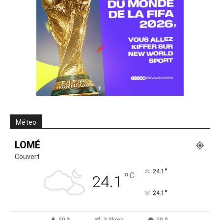
Méteo
LOMÉ
Couvert
°
24.1
°
C
24.1
°
24.1