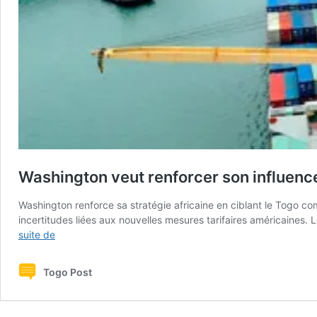
Washington veut renforcer son influenc
Washington renforce sa stratégie africaine en ciblant le Togo c
incertitudes liées aux nouvelles mesures tarifaires américaines. L
Washington
suite de
veut
renforcer
Togo Post
son
influence
économique