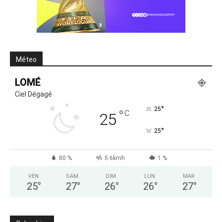
Méteo
LOMÉ
Ciel Dégagé
°
25
°
C
25
°
25
80 %
5.6kmh
1 %
VEN
SAM
DIM
LUN
MAR
25
°
27
°
26
°
26
°
27
°