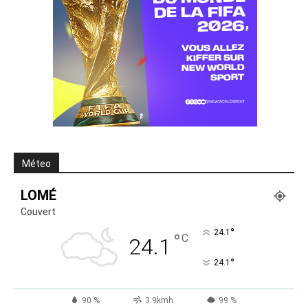
Méteo
LOMÉ
Couvert
°
24.1
°
C
24.1
°
24.1
90 %
3.9kmh
99 %