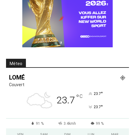
Méteo
LOMÉ
Couvert
°
23.7
°
C
23.7
°
23.7
91 %
3.4kmh
99 %
VEN
SAM
DIM
LUN
MAR