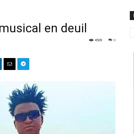
musical en deuil
4509
0