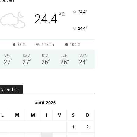
Couvert
°
24.4
°
C
24.4
°
24.4
88 %
4.4kmh
100 %
VEN
SAM
DIM
LUN
MAR
27
°
27
°
26
°
26
°
24
°
Calendrier
août 2026
L
M
M
J
V
S
D
1
2