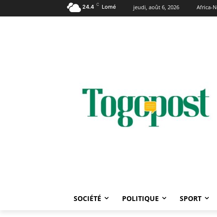
C
24.4
Lomé
jeudi, août 6, 2026
Africa-
SOCIÉTÉ
POLITIQUE
SPORT