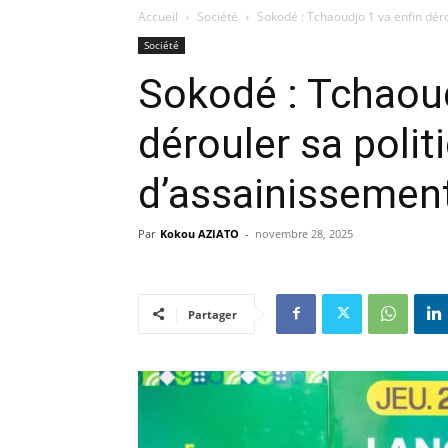
Accueil
Société
Sokodé : Tchaoudjo 1 va enfin déro
Société
Sokodé : Tchaoud
dérouler sa polit
d’assainissemen
Par
Kokou AZIATO
-
novembre 28, 2025
Partager