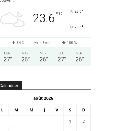
Couvert
°
23.6
°
C
23.6
°
23.6
84 %
4.8kmh
100 %
LUN
MAR
MER
JEU
VEN
27
°
26
°
26
°
27
°
26
°
Calendrier
août 2026
L
M
M
J
V
S
D
1
2