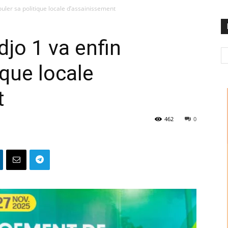
uler sa politique locale d’assainissement
jo 1 va enfin
ique locale
t
462
0