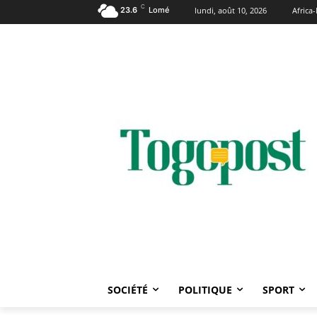
C
23.6
Lomé
lundi, août 10, 2026
Afric
SOCIÉTÉ
POLITIQUE
SPORT