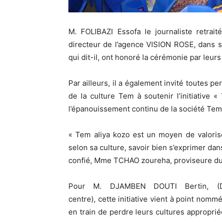
M.
FOLIBAZI
Essofa le
journaliste retrai
directeur de l’agence VISION ROSE, dans sa
qui dit-il, ont honoré la cérémonie par leu
Par ailleurs, il a également invité toutes
de la culture
Tem
à soutenir l’initiative
«
l’épanouissement continu de la société
Tem
«
Tem
aliya
kozo
est un moyen de valoris
selon sa culture, savoir bien s’exprimer da
confié, Mme
TCHAO
zoureha
, proviseure d
Pour M.
DJAMBEN
DOUTI
Bertin,
(
centre)
, cette initiative vient à point no
en train de perdre leurs cultures appropriée