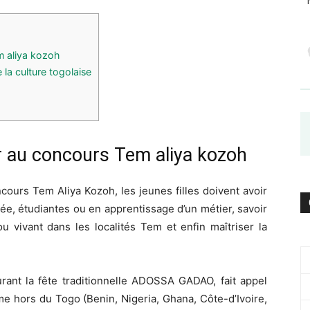
m aliya kozoh
la culture togolaise
er au concours
Tem
aliya
kozoh
oncours
Tem
Aliya
Kozoh
, les
jeunes filles doivent avoir
cée, étudiantes ou en apprentissage d’un métier, savoir
u vivant dans les localités
Tem
et enfin maîtriser la
urant la fête traditionnelle ADOSSA
GADAO
, fait appel
ême hors du Togo
(Benin, Nigeria, Ghana,
Côte-d’Ivoire
,