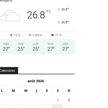
Nuageux
°
26.8
°
C
26.8
°
26.8
73 %
5.8kmh
71 %
SAM
DIM
LUN
MAR
MER
27
°
25
°
25
°
27
°
27
°
Calendrier
août 2026
L
M
M
J
V
S
D
1
2