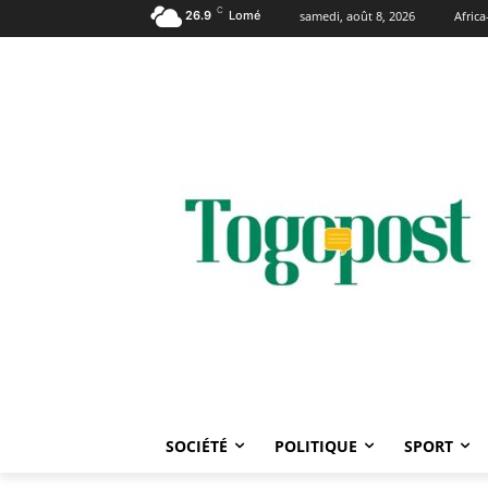
C
26.9
Lomé
samedi, août 8, 2026
Afric
SOCIÉTÉ
POLITIQUE
SPORT