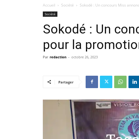
Accueil
Société
Sokodé : Un concours Miss annonc
Société
Sokodé : Un con
pour la promotio
Par
redaction
-
octobre 26, 2023
Partager