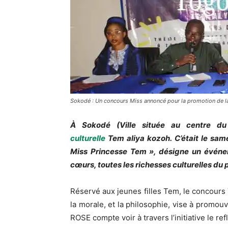
Sokodé : Un concours Miss annoncé pour la promotion de l
À
Sokodé
(
Ville
située au centre du
culturelle
Tem
aliya
kozoh
.
C’était le sam
Miss Princesse T
em
», désigne un événem
cœurs, toutes les richesses culturelles du
Réservé aux jeunes filles
Tem
, le concours
la morale, et la philosophie, vise à promouv
ROSE compte voir à travers l’initiative le ref