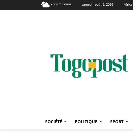
C
26.9
Lomé
samedi, août 8, 2026
Afric
SOCIÉTÉ
POLITIQUE
SPORT