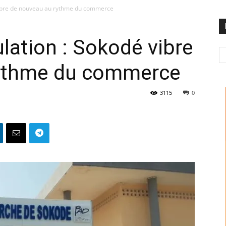
 vibre de nouveau au rythme du commerce
ulation : Sokodé vibre
rythme du commerce
3115
0