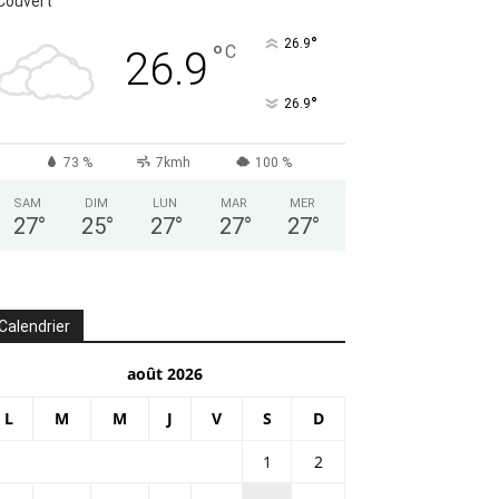
Couvert
°
26.9
°
C
26.9
°
26.9
73 %
7kmh
100 %
SAM
DIM
LUN
MAR
MER
27
°
25
°
27
°
27
°
27
°
Calendrier
août 2026
L
M
M
J
V
S
D
1
2