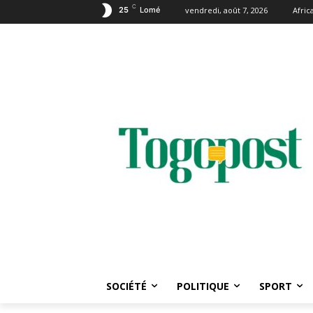
C
25
Lomé
vendredi, août 7, 2026
Afri
SOCIÉTÉ
POLITIQUE
SPORT