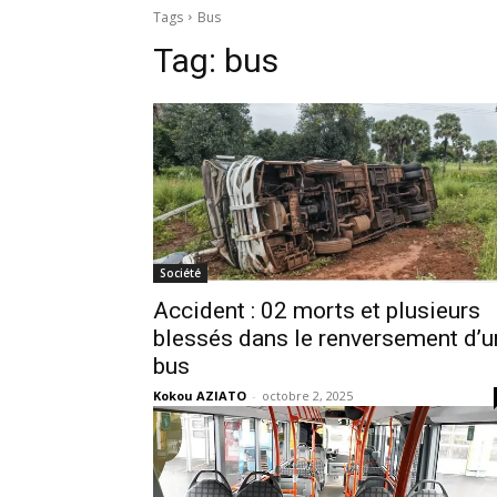
Tags
Bus
Tag:
bus
Société
Accident : 02 morts et plusieurs
blessés dans le renversement d’u
bus
Kokou AZIATO
-
octobre 2, 2025