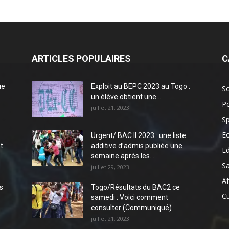
ARTICLES POPULAIRES
C
ue
Exploit au BEPC 2023 au Togo :
So
un élève obtient une...
Po
juillet 21, 2023
Sp
E
Urgent/ BAC II 2023 : une liste
t
additive d’admis publiée une
E
semaine après les...
S
juillet 29, 2023
Af
s
Togo/Résultats du BAC2 ce
Cu
samedi : Voici comment
consulter (Communiqué)
juillet 21, 2023