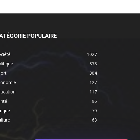
ATÉGORIE POPULAIRE
ciété
1027
litique
378
ort
304
conomie
127
ducation
117
anté
96
rique
70
lture
68