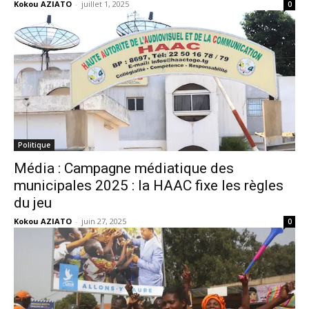
Kokou AZIATO
-
juillet 1, 2025
0
Politique
Média : Campagne médiatique des
municipales 2025 : la HAAC fixe les règles
du jeu
Kokou AZIATO
-
juin 27, 2025
0